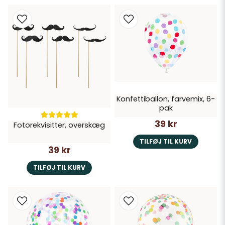
Konfettiballon, farvemix, 6-
pak
39 kr
Fotorekvisitter, overskæg
TILFØJ TIL KURV
39 kr
TILFØJ TIL KURV