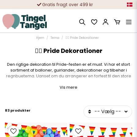
10 000-vis af tilfredse kunder
Hjem
Tema
🏳️‍🌈 Pride Dekorationer
🏳️‍🌈 Pride Dekorationer
Den rigtige dekoration til Pride-festen er et must. Vi har et stort
sortiment af balloner, guirlander, dekorationer og tilbehør i
regnbuetema. Uanset om du arrangerer en forfest til den store
Pride-festival eller ønsker at indrette dit hjem i pride-farverne, så har
Vis mere
vi alt, hvad du skal bruge. Pride skal fejres med glæde, og
dekorationen er et vigtigt element for at få den rigtige følelse. Indret
med Pride-farverne og kombiner gerne med glitter og glamour.
Tingeltangel er din oplagte partner i Pride-temaet.
83 produkter
-- Vælg --