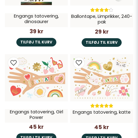
Engangs tatovering,
Ballontape, Limprikker, 240-
dinosaurer
pak
39 kr
29 kr
TILFØJ TIL KURV
TILFØJ TIL KURV
Engangs tatovering, Girl
Engangs tatovering, katte
Power
45 kr
45 kr
TILFØJ TIL KURV
TILFØJ TIL KURV