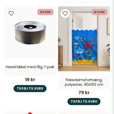
NYHED
NYHED
Havefakkel med låg, 1-pak
19 kr
Fiskedamsforhæng,
polyester, 90x150 cm
TILFØJ TIL KURV
79 kr
TILFØJ TIL KURV