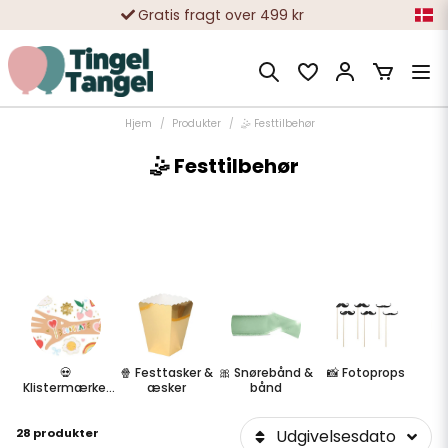
Gratis fragt over 499 kr
10 000-vis af tilfredse kunder
Hjem
Produkter
🤹 Festtilbehør
🤹 Festtilbehør
💀
🍿 Festtasker &
🎀 Snørebånd &
📸 Fotoprops
⚜️
Klistermærker
æsker
bånd
og tatoveringer
28 produkter
Udgivelsesdato