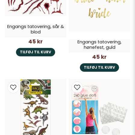
Engangs tatovering, sår &
blod
45 kr
Engangs tatovering,
hønefest, guld
TILFØJ TIL KURV
45 kr
TILFØJ TIL KURV