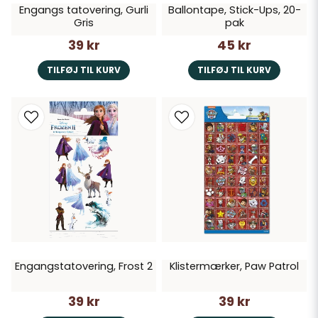
Engangs tatovering, Gurli
Ballontape, Stick-Ups, 20-
Gris
pak
39 kr
45 kr
TILFØJ TIL KURV
TILFØJ TIL KURV
Engangstatovering, Frost 2
Klistermærker, Paw Patrol
39 kr
39 kr