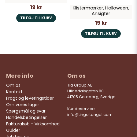
19 kr
Klistermærker, Halloween,
Ansigter
TILFØJ TIL KURV
19 kr
TILFØJ TIL KURV
Mere info
Om os
Om os
Tia Group AB
Hildedalsgatan 80
Kontakt
41705 Gøteborg, Sverige
Fragt og leveringstider
Om vores lager
Kundeservice:
Spørgsmål og svar
info@tingeltangel.com
Handelsbetingelser
Fakturakøb - Virksomhed
Guider
Job hos os