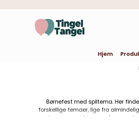
Hjem
Produ
Børnefest med spiltema. Her finder
forskellige temaer, lige fra almindel
enhver smag. Vi har også generelle c
specifikt videospil. I hvert fald rumme
videospilsfesten. Tjek gerne vore