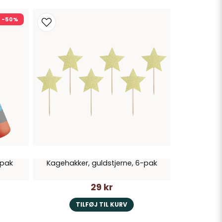
-50%
-pak
Kagehakker, guldstjerne, 6-pak
29 kr
TILFØJ TIL KURV