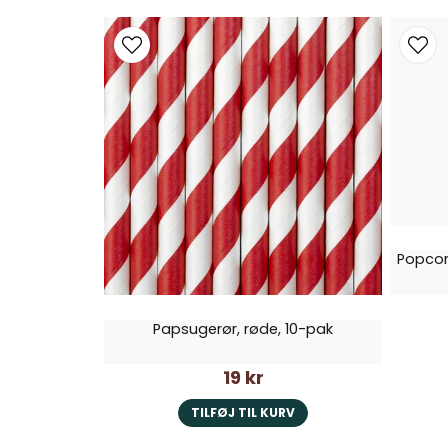
Popcor
Papsugerør, røde, 10-pak
19 kr
TILFØJ TIL KURV