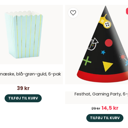
næske, blå-grøn-guld, 6-pak
39 kr
Festhat, Gaming Party, 6
TILFØJ TIL KURV
14,5 kr
29 kr
TILFØJ TIL KURV