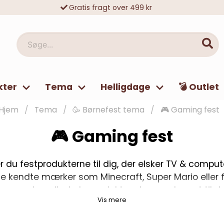
Gratis fragt over 499 kr
10 000-vis af tilfredse kunder
Søge...
kter
Tema
Helligdage
💣 Outlet
Hjem
Tema
🥳 Børnefest tema
🎮 Gaming fest
🎮 Gaming fest
 du festprodukterne til dig, der elsker TV & computer
ige kendte mærker som Minecraft, Super Mario eller f
omputerspil-skala produkter, der er velegnet til de
Vis mere
r en spillefest en masse farver og attitude. Vi har b
s færdige kits ud, hvor du får alt hvad du skal bruge