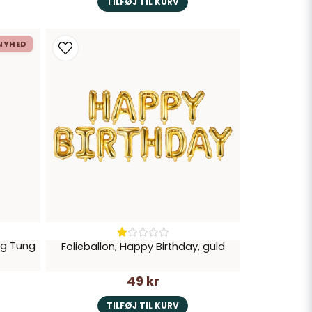
TILFØJ TIL KURV
NYHED
ng Tung
Folieballon, Happy Birthday, guld
49 kr
TILFØJ TIL KURV