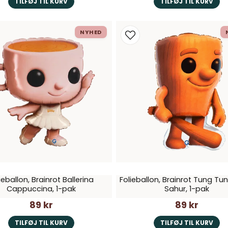
TILFØJ TIL KURV
TILFØJ TIL KURV
NYHED
ieballon, Brainrot Ballerina
Folieballon, Brainrot Tung Tu
Cappuccina, 1-pak
Sahur, 1-pak
89 kr
89 kr
TILFØJ TIL KURV
TILFØJ TIL KURV