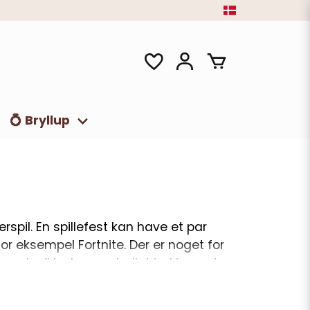
💍 Bryllup
spil. En spillefest kan have et par
or eksempel Fortnite. Der er noget for
m, der ikke har sneballet ind i noget
alloner, vimpler, guirlander og duge til
 til en komplet computerspilsfest.