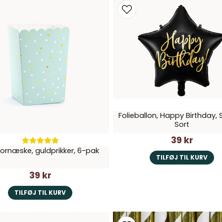
Folieballon, Happy Birthday, S
Sort
39 kr
ornæske, guldprikker, 6-pak
TILFØJ TIL KURV
39 kr
TILFØJ TIL KURV