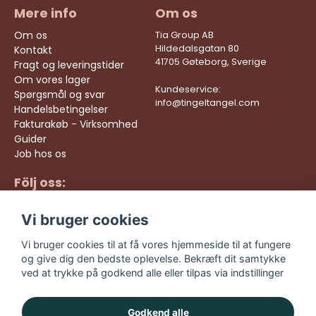
Mere info
Om os
Om os
Tia Group AB
Hildedalsgatan 80
Kontakt
41705 Gøteborg, Sverige
Fragt og leveringstider
Om vores lager
Kundeservice:
Spørgsmål og svar
info@tingeltangel.com
Handelsbetingelser
Fakturakøb - Virksomhed
Guider
Job hos os
Följ oss:
Hurtige leveringer
Instagram
Sikre køb
Vi bruger cookies
Facebook
Gratis fragt over 499
kr
TikTok
Vi bruger cookies til at få vores hjemmeside til at fungere
og give dig den bedste oplevelse. Bekræft dit samtykke
YouTube
ved at trykke på godkend alle eller tilpas via indstillinger
Godkend alle