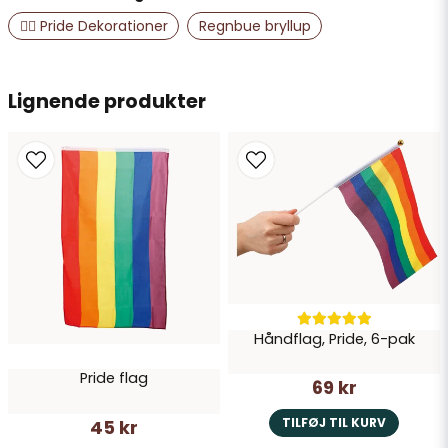
name
Navn
🏳️‍🌈 Pride Dekorationer
Regnbue bryllup
email
Lignende produkter
E-mailadresse
Ja, du kan offentliggøre mit spørgsmål
Håndflag, Pride, 6-pak
Pride flag
Send spørgsmål
69 kr
TILFØJ TIL KURV
45 kr