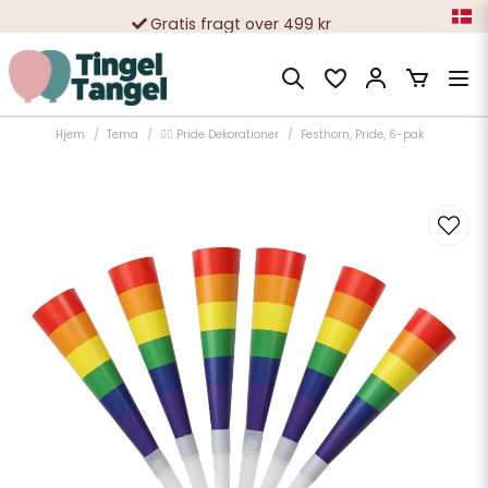
Gratis fragt over 499 kr
10 000-vis af tilfredse kunder
Hjem
Tema
🏳️‍🌈 Pride Dekorationer
Festhorn, Pride, 6-pak