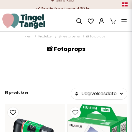
Gratis fragt over 499 kr
10 000-vis af tilfredse kunder
Hjem
Produkter
🤹 Festtilbehør
📸 Fotoprops
📸 Fotoprops
15 produkter
Udgivelsesdato