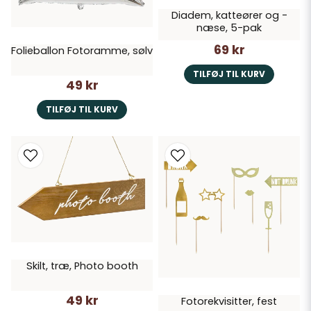
Diadem, katteører og -
næse, 5-pak
69 kr
Folieballon Fotoramme, sølv
TILFØJ TIL KURV
49 kr
TILFØJ TIL KURV
Skilt, træ, Photo booth
49 kr
Fotorekvisitter, fest