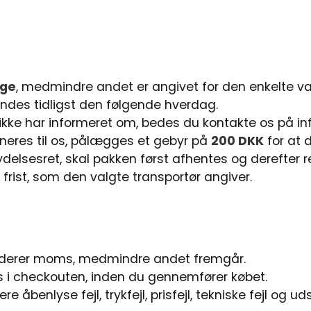
age
, medmindre andet er angivet for den enkelte va
endes tidligst den følgende hverdag.
i ikke har informeret om, bedes du kontakte os på
in
urneres til os, pålægges et gebyr på
200 DKK
for at 
ydelsesret, skal pakken først afhentes og derefter re
frist, som den valgte transportør angiver.
uderer moms, medmindre andet fremgår.
s i checkouten, inden du gennemfører købet.
ere åbenlyse fejl, trykfejl, prisfejl, tekniske fejl og ud