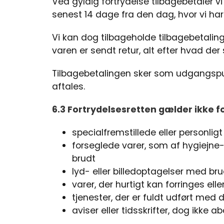
Ved gyldig fortrydelse tilbagebetaler vi
senest 14 dage fra den dag, hvor vi h
Vi kan dog tilbageholde tilbagebetalinge
varen er sendt retur, alt efter hvad der 
Tilbagebetalingen sker som udgangsp
aftales.
6.3 Fortrydelsesretten gælder ikke f
specialfremstillede eller personlig
forseglede varer, som af hygiejne-
brudt
lyd- eller billedoptagelser med bru
varer, der hurtigt kan forringes ell
tjenester, der er fuldt udført med 
aviser eller tidsskrifter, dog ikke