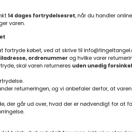
nkt
14 dages fortrydelsesret
, når du handler onlin
ger varen.
et
 fortryde købet, ved at skrive til
info@tingeltangel
ailadresse, ordrenummer
og hvilke varer returneri
rtryde, skal varen returneres
uden unødig forsinkel
rtrydelse.
nder returneringen, og vi anbefaler derfor, at vare
, der går ud over, hvad der er nødvendigt for at fa
rringelse.