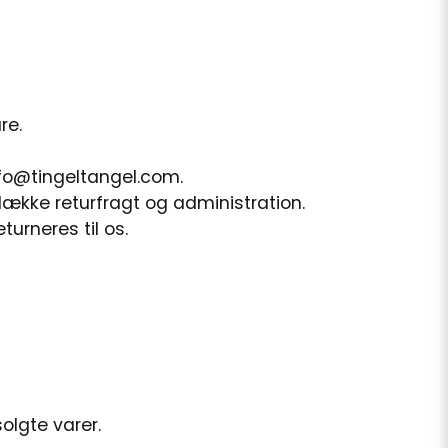
re.
fo@tingeltangel.com
.
dække returfragt og administration.
turneres til os.
solgte varer.