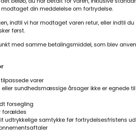
 det beløb, du har betalt for varen, inklusive stand
ar modtaget din meddelelse om fortrydelse.
n, indtil vi har modtaget varen retur, eller indtil d
sker først.
unkt med samme betalingsmiddel, som blev anven
or
t tilpassede varer
 eller sundhedsmæssige årsager ikke er egnede til at
dt forsegling
er forældes
dit udtrykkelige samtykke før fortrydelsesfristens ud
 abonnementsaftaler