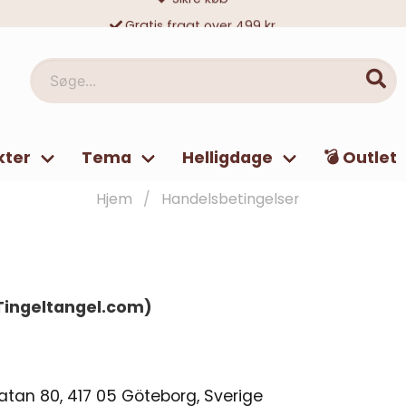
Gratis fragt over 499 kr
10 000-vis af tilfredse kunder
Søge...
kter
Tema
Helligdage
💣 Outlet
Hjem
Handelsbetingelser
(Tingeltangel.com)
tan 80, 417 05 Göteborg, Sverige