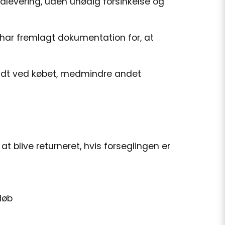
ardlevering, uden unødig forsinkelse og
u har fremlagt dokumentation for, at
dt ved købet, medmindre andet
 blive returneret, hvis forseglingen er
løb