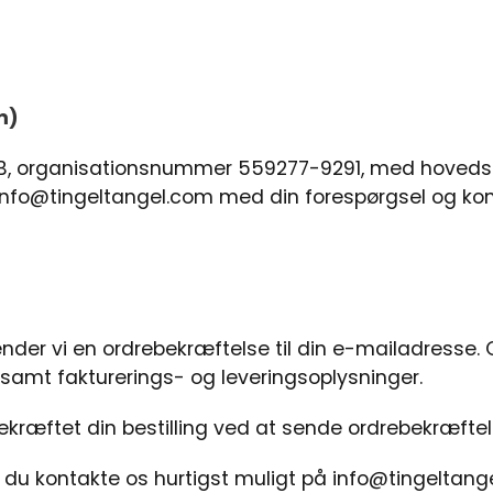
m)
AB, organisationsnummer 559277-9291, med hovedsæ
info@tingeltangel.com
med din forespørgsel og kon
ender vi en ordrebekræftelse til din e-mailadresse
r samt fakturerings- og leveringsoplysninger.
bekræftet din bestilling ved at sende ordrebekræftel
al du kontakte os hurtigst muligt på
info@tingeltang