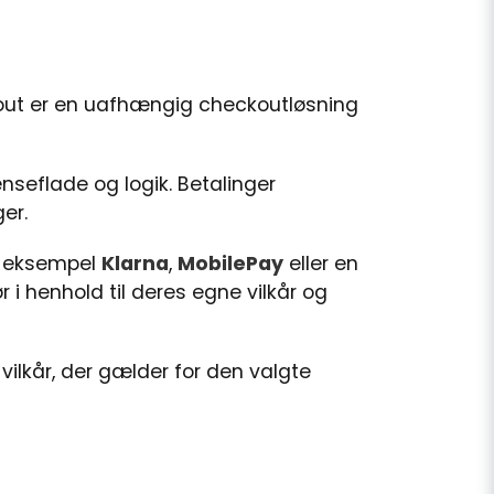
kout er en uafhængig checkoutløsning
nseflade og logik. Betalinger
er.
or eksempel
Klarna
,
MobilePay
eller en
 henhold til deres egne vilkår og
ilkår, der gælder for den valgte