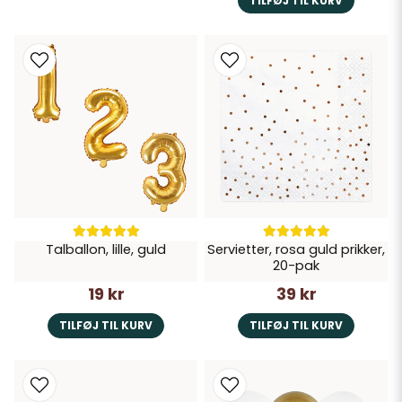
TILFØJ TIL KURV
Talballon, lille, guld
Servietter, rosa guld prikker,
20-pak
19 kr
39 kr
TILFØJ TIL KURV
TILFØJ TIL KURV