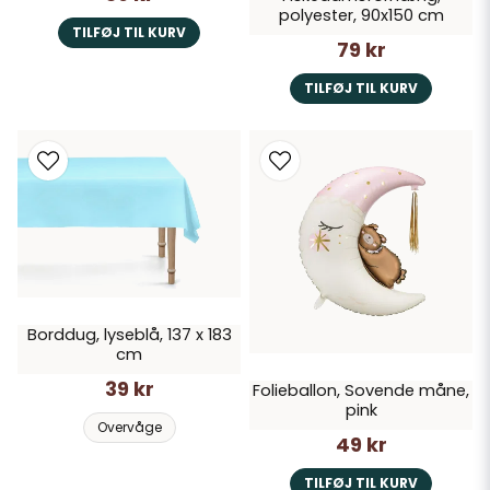
polyester, 90x150 cm
TILFØJ TIL KURV
79 kr
TILFØJ TIL KURV
Borddug, lyseblå, 137 x 183
cm
39 kr
Folieballon, Sovende måne,
pink
Overvåge
49 kr
TILFØJ TIL KURV