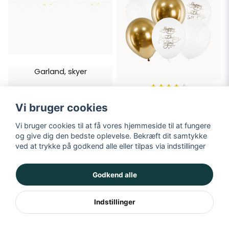
Garland, skyer
45 kr
Ballon, Happy Birthday mix,
Vi bruger cookies
6-pak
TILFØJ TIL KURV
39 kr
Vi bruger cookies til at få vores hjemmeside til at fungere
og give dig den bedste oplevelse. Bekræft dit samtykke
TILFØJ TIL KURV
ved at trykke på godkend alle eller tilpas via indstillinger
Godkend alle
Indstillinger