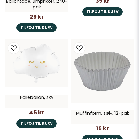
39 kr
Ballontape, Limprikker, 240-
pak
TILFØJ TIL KURV
29 kr
TILFØJ TIL KURV
Folieballon, sky
45 kr
Muffinform, sølv, 12-pak
TILFØJ TIL KURV
19 kr