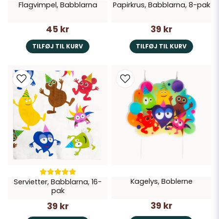
Flagvimpel, Babblarna
Papirkrus, Babblarna, 8-pak
45 kr
39 kr
TILFØJ TIL KURV
TILFØJ TIL KURV
Kagelys, Boblerne
Servietter, Babblarna, 16-
pak
39 kr
39 kr