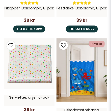
Iskopper, Bolibompa, 8-pak
Festtaske, Babblarna, 8-pak
39 kr
39 kr
TILFØJ TIL KURV
TILFØJ TIL KURV
NYHED
Servietter, drys, 16-pak
39 kr
Fiskedamsforhæng,