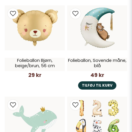
Folieballon Bjørn,
Folieballon, Sovende måne,
beige/brun, 56 cm
blå
29 kr
49 kr
TILFØJ TIL KURV