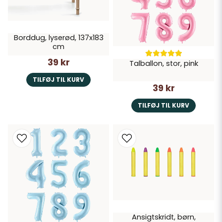
Borddug, lyserød, 137x183
cm
39 kr
Talballon, stor, pink
TILFØJ TIL KURV
39 kr
TILFØJ TIL KURV
Ansigtskridt, børn,