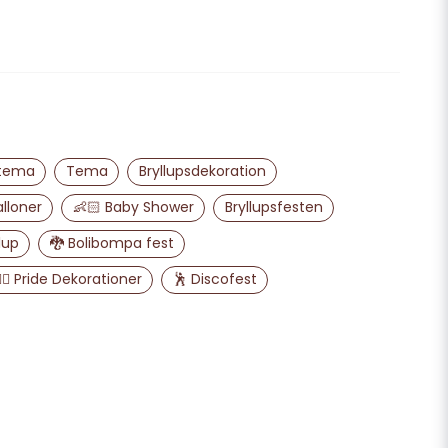
email
E-mailadresse
liggøre mit spørgsmål
 tema
Tema
Bryllupsdekoration
alloner
👶🏻 Baby Shower
Bryllupsfesten
lup
🐉 Bolibompa fest
️‍🌈 Pride Dekorationer
🕺 Discofest
Send spørgsmål