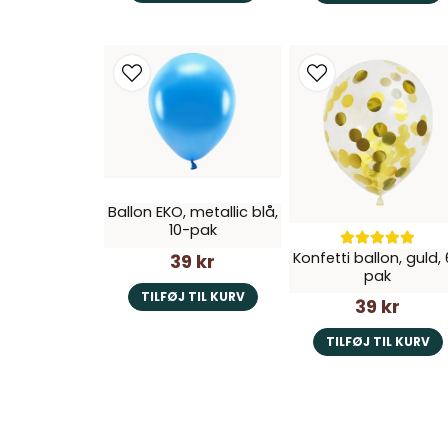
Ballon EKO, metallic blå,
10-pak
Konfetti ballon, guld,
39 kr
pak
TILFØJ TIL KURV
39 kr
TILFØJ TIL KURV