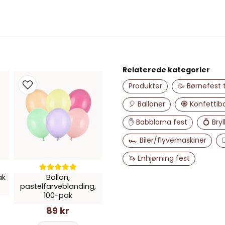
name
Navn
Relaterede kategorier
Ja, du kan offent
Produkter
🥳 Børnefest
🎈 Balloner
🧿 Konfettib
✋ Babblarna fest
💍 Bryl
🏎️ Biler/flyvemaskiner

🦄 Enhjørning fest
ak
Ballon,
pastelfarveblanding,
100-pak
89 kr