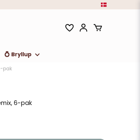
💍 Bryllup
6-pak
emix, 6-pak