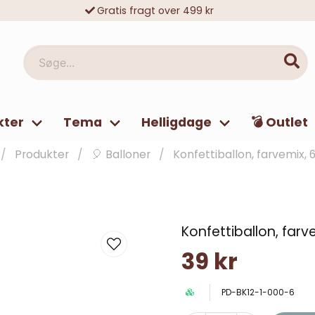
Gratis fragt over 499 kr
10 000-vis af tilfredse kunder
Søge...
kter
Tema
Helligdage
💣 Outlet
Produkter
🎈 Balloner
Konfettiballon, farvemix, 
Konfettiballon, farv
39 kr
PD-BK12-1-000-6