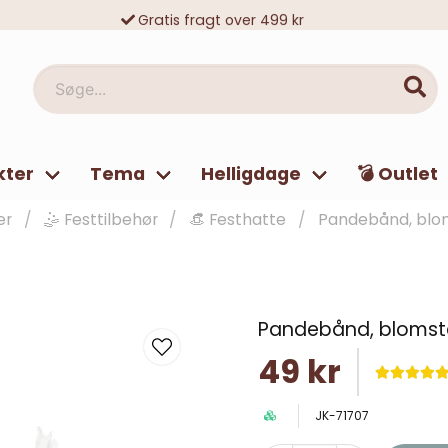
Gratis fragt over 499 kr
10 000-vis af tilfredse kunder
Søge...
kter
Tema
Helligdage
💣 Outlet
er
🤹 Festtilbehør
👒 Festhatte
Pandebånd, blom
Pandebånd, blomste
49 kr
JK-71707