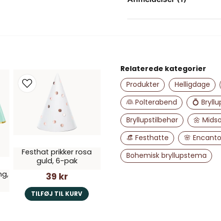
Lena
for 1 år siden
name
Navn
Väldigt fin.
Relaterede kategorier
Produkter
Helligdage
Ja, du kan offent
👰 Polterabend
💍 Bryllu
Bryllupstilbehør
🌼 Mid
👒 Festhatte
🌸 Encanto
Festhat prikker rosa
Bohemisk bryllupstema
guld, 6-pak
ng,
39 kr
TILFØJ TIL KURV