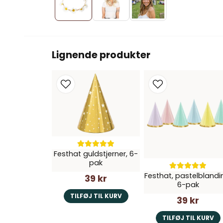
Lignende produkter
Festhat guldstjerner, 6-
pak
Festhat, pastelblandi
39 kr
6-pak
TILFØJ TIL KURV
39 kr
TILFØJ TIL KURV