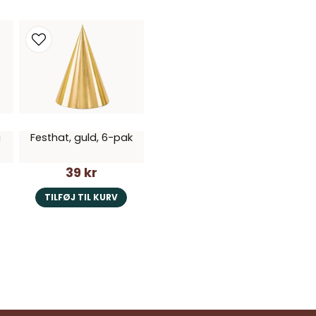
a
Festhat, guld, 6-pak
39 kr
TILFØJ TIL KURV