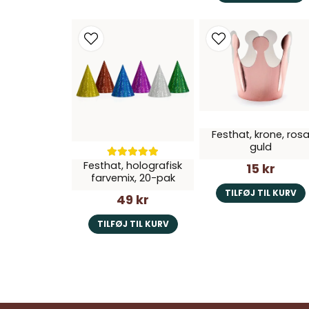
Festhat, krone, ros
guld
Festhat, holografisk
15 kr
farvemix, 20-pak
TILFØJ TIL KURV
49 kr
TILFØJ TIL KURV