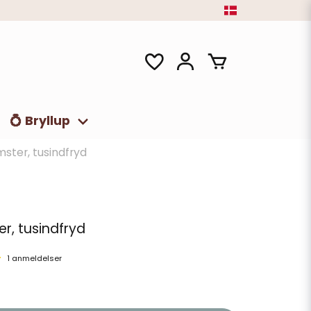
💍 Bryllup
ster, tusindfryd
r, tusindfryd
1 anmeldelser