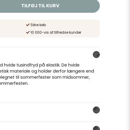
TILFØJ TIL KURV
Sikre køb
10 000-vis af tilfredse kunder
hvide tusindfryd på elastik. De hvide
tetisk materiale og holder derfor længere end
 Velegnet til sommerfester som midsommer,
sommerfesten.
dette produkt...