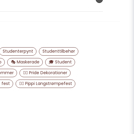
email
E-mailadresse
Studenterpynt
Studenttilbehør
liggøre mit spørgsmål
p
🎭 Maskerade
🎓 Student
sommer
🏳️‍🌈 Pride Dekorationer
 fest
🏋️‍♀️ Pippi Langstrømpefest
Send spørgsmål