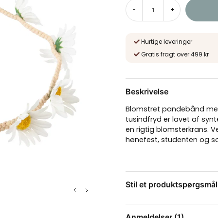
-
+
Hurtige leveringer
Gratis fragt over 499 kr
Beskrivelse
Blomstret pandebånd med 
tusindfryd er lavet af syn
en rigtig blomsterkrans.
hønefest, studenten og 
Stil et produktspørgsmål
question
Spørg os om noget om 
Anmeldelser (1)