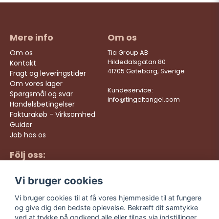
Mere info
Om os
Om os
Tia Group AB
Hildedalsgatan 80
Kontakt
41705 Gøteborg, Sverige
Fragt og leveringstider
Om vores lager
Kundeservice:
Spørgsmål og svar
info@tingeltangel.com
Handelsbetingelser
Fakturakøb - Virksomhed
Guider
Job hos os
Följ oss:
Hurtige leveringer
Instagram
Sikre køb
Vi bruger cookies
Facebook
Gratis fragt over 499
kr
TikTok
Vi bruger cookies til at få vores hjemmeside til at fungere
og give dig den bedste oplevelse. Bekræft dit samtykke
YouTube
ved at trykke på godkend alle eller tilpas via indstillinger