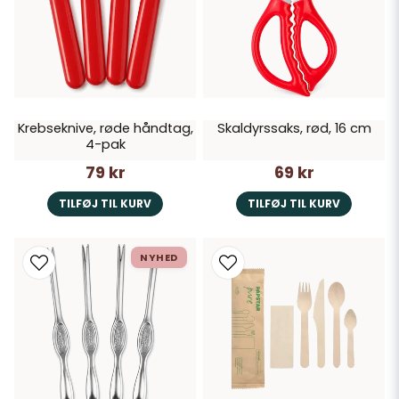
Krebseknive, røde håndtag,
Skaldyrssaks, rød, 16 cm
4-pak
79 kr
69 kr
TILFØJ TIL KURV
TILFØJ TIL KURV
NYHED