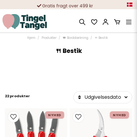
Gratis fragt over 499 kr
10 000-vis af tilfredse kunder
Hjem
Produkter
🍽️ Borddækning
🍴 Bestik
🍴 Bestik
22 produkter
Udgivelsesdato
NYHED
NYHED