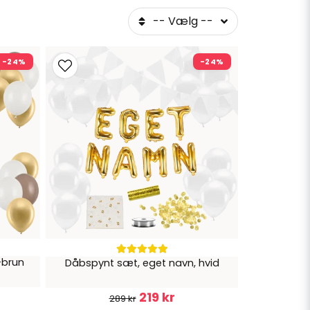
-- Vælg --
 sæt inkluderer balloner, guirlander og
 navn.
-24%
-24%
-brun
Dåbspynt sæt, eget navn, hvid
219 kr
289 kr