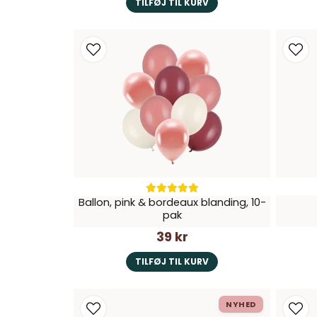
TILFØJ TIL KURV
Ballon, pink & bordeaux blanding, 10-
pak
39 kr
TILFØJ TIL KURV
NYHED