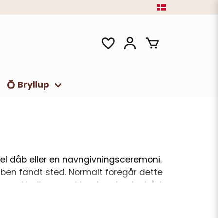
💍 Bryllup
el dåb eller en navngivningsceremoni.
dåben fandt sted. Normalt foregår dette
te med balloner, guirlander, vimpler både
ange bruger engangstallerkener til
or at bordet er pyntet med streamers,