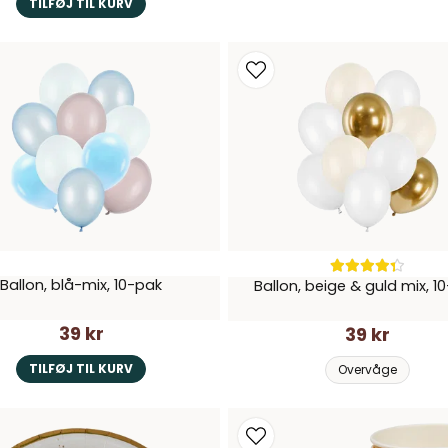
TILFØJ TIL KURV
Ballon, blå-mix, 10-pak
Ballon, beige & guld mix, 1
39 kr
39 kr
TILFØJ TIL KURV
Overvåge