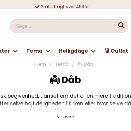
Gratis fragt over 499 kr
10 000-vis af tilfredse kunder
Søge...
kter
Tema
Helligdage
💣 Outlet
Hjem
Tema
👼 Dåb
👼 Dåb
isk begivenhed, uanset om det er en mere tradition
er selve højtideligheden i kirken eller hvor selve 
kale til festlighederne. Det er fuldt ud muligt at pyn
Vis mere
 sommeren er barnedåb udendørs at foretrække. M
lige så godt med almindeligt porcelæn, så sørg f