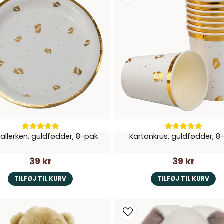
allerken, guldfødder, 8-pak
Kartonkrus, guldfødder, 8
39 kr
39 kr
TILFØJ TIL KURV
TILFØJ TIL KURV