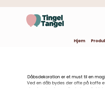
Hjem
Produ
Dåbsdekoration er et must til en mag
Ved en dåb bydes der ofte på kaffe eft
udendørs i en have eller i et særligt lo
indendørs og udendørs, og især om
dåbsborddækningen, men det fungerer 