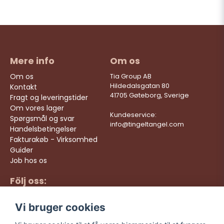
Mere info
Om os
Om os
Tia Group AB
Hildedalsgatan 80
Kontakt
41705 Gøteborg, Sverige
Fragt og leveringstider
Om vores lager
Kundeservice:
Spørgsmål og svar
info@tingeltangel.com
Handelsbetingelser
Fakturakøb - Virksomhed
Guider
Job hos os
Följ oss:
Hurtige leveringer
Instagram
Sikre køb
Vi bruger cookies
Facebook
Gratis fragt over 499
kr