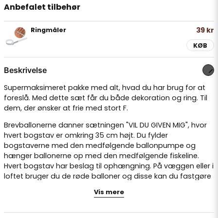
Anbefalet tilbehør
39 kr
Ringmåler
KØB
Beskrivelse
Supermaksimeret pakke med alt, hvad du har brug for at
foreslå. Med dette sæt får du både dekoration og ring. Til
dem, der ønsker at frie med stort F.
Brevballonerne danner sætningen "VIL DU GIVEN MIG", hvor
hvert bogstav er omkring 35 cm højt. Du fylder
bogstaverne med den medfølgende ballonpumpe og
hænger ballonerne op med den medfølgende fiskeline.
Hvert bogstav har beslag til ophængning. På væggen eller i
loftet bruger du de røde balloner og disse kan du fastgøre
med den medfølgende ballontape. Indram selve
Vis mere
spørgsmålet med de røde balloner for et ekstra effektivt
forslag.