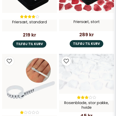
Friersæt, stort
Friersæt, standard
Send spørgsmål
289 kr
219 kr
TILFØJ TIL KURV
TILFØJ TIL KURV
Rosenblade, stor pakke,
hvide
45 kr