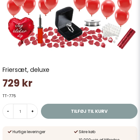
Friersæt, deluxe
729 kr
TT-775
TILFØJ TIL KURV
-
+
Hurtige leveringer
Sikre køb
10 000-vis af tilfredse