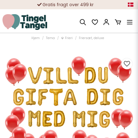
Gratis fragt over 499 kr
10 000-vis af tilfredse kunder
Hjem
Tema
💎 Frieri
Friersæt, deluxe