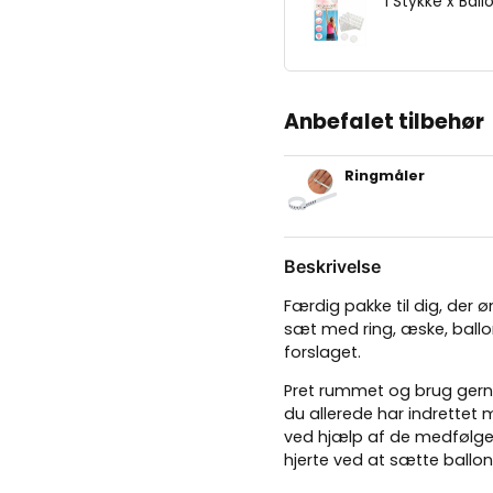
1 Stykke x Bal
Anbefalet tilbehør
Ringmåler
Beskrivelse
Færdig pakke til dig, der ø
sæt med ring, æske, ballon
forslaget.
Pret rummet og brug gerne
du allerede har indrettet m
ved hjælp af de medfølgen
hjerte ved at sætte ballo