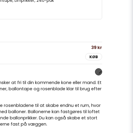
lontape, Limprikker, 240-pak
39 kr
KØB
nsker at fri til din kommende kone eller mand. Et
er, ballontape og rosenblade klar til brug efter
 rosenbladene til at skabe endnu et rum, hvor
ed balloner. Ballonerne kan fastgøres til loftet
de ballonprikker. Du kan også skabe et stort
nerne fast på væggen.