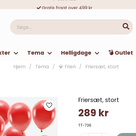
Gratis fragt over 499 kr
10 000-vis af tilfredse kunder
Søge...
kter
Tema
Helligdage
💣 Outlet
Hjem
Tema
💎 Frieri
Friersæt, stort
Friersæt, stort
289 kr
TT-736