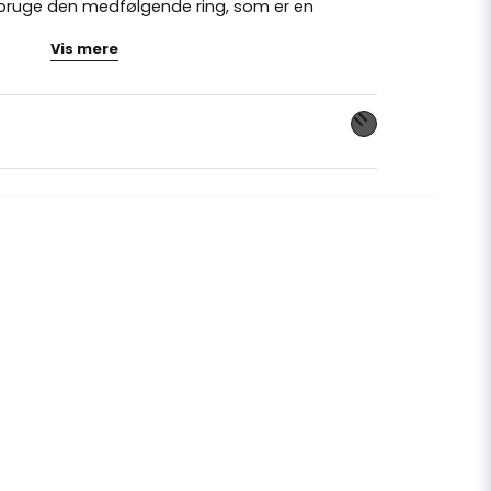
du bruge den medfølgende ring, som er en
 smuk ringæske i sort. Ringen er justerbar og
Vis mere
l vælge en rigtig ring inden forslaget.
 er justerbar, så den passer til fingeren, indtil
velse ring.
dette produkt...
email
E-mailadresse
liggøre mit spørgsmål