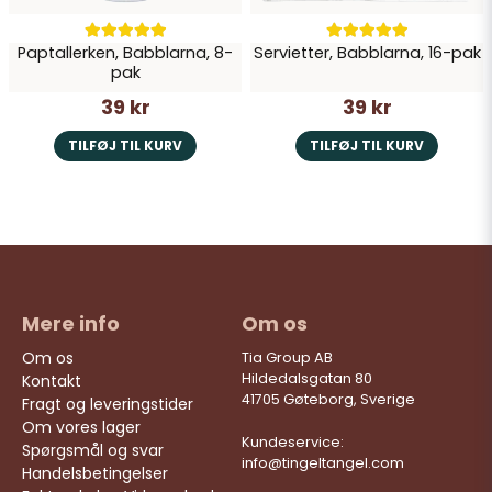
Paptallerken, Babblarna, 8-
Servietter, Babblarna, 16-pak
pak
39 kr
39 kr
TILFØJ TIL KURV
TILFØJ TIL KURV
Mere info
Om os
Om os
Tia Group AB
Hildedalsgatan 80
Kontakt
41705 Gøteborg, Sverige
Fragt og leveringstider
Om vores lager
Kundeservice:
Spørgsmål og svar
info@tingeltangel.com
Handelsbetingelser