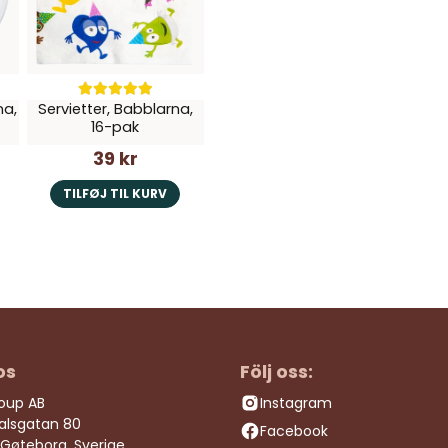
na,
Servietter, Babblarna,
16-pak
39 kr
TILFØJ TIL KURV
os
Följ oss:
roup AB
Instagram
dalsgatan 80
Facebook
 Gøteborg, Sverige