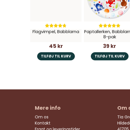
Flagvimpel, Babblarna
Paptallerken, Babblar
8-pak
45 kr
39 kr
TILFØJ TIL KURV
TILFØJ TIL KURV
Mere info
Om 
Om os
Tia G
Kontakt
Hilde
Fragt og leveringstider
41705