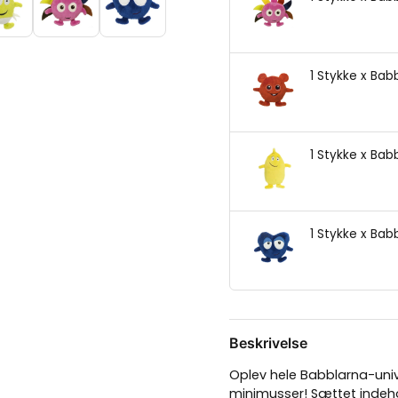
1 Stykke x Bab
1 Stykke x Babb
1 Stykke x Bab
Beskrivelse
Oplev hele Babblarna-uni
minimusser! Sættet indeh