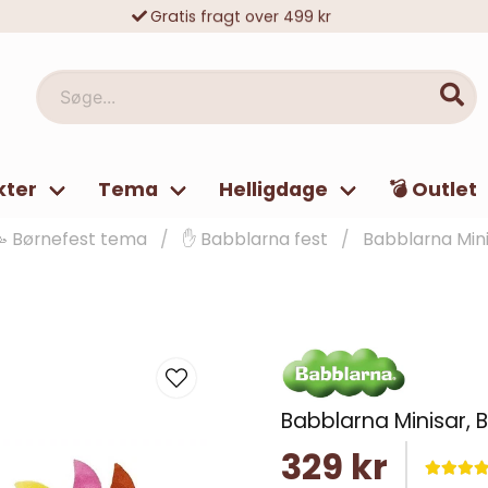
Gratis fragt over 499 kr
10 000-vis af tilfredse kunder
Søge...
kter
Tema
Helligdage
💣 Outlet
 Børnefest tema
✋ Babblarna fest
Babblarna Mini
Babblarna Minisar, 
329 kr