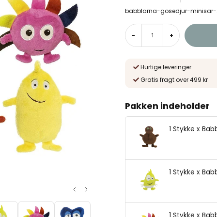
babblarna-gosedjur-minisar
-
+
Hurtige leveringer
Gratis fragt over 499 kr
Pakken indeholder
1 Stykke x Bab
1 Stykke x Bab
1 Stykke x Babb