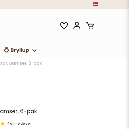
💍 Bryllup
sar, Bamser, 6-pak
Bamser, 6-pak
4 anmeldelser