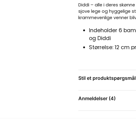
Diddi – alle i deres skønne
sjove lege og hyggelige st
krammevenlige venner bliv
Indeholder 6 bam
og Diddi
Størrelse: 12 cm p
holde og lege m
CE-mærkede og lav
EN71-standard
Stil et produktspørgsmål
Let at rengøre – 
Perfekt gave til 
question
Spørg os om noget om 
anledninger
Anmeldelser (4)
Med dette sæt får du alle
Stefan
uendelige muligheder for f
med på eventyr, lad dem 
for 4 måneder siden
name
Navn
farverig dekoration – diss
Carina