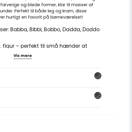
 farverige og bløde former, klar til masser af
under. Perfekt til både leg og kram, disse
er hurtigt en favorit på børneværelset!
ser: Babba, Bibbi, Bobbo, Dadda, Doddo
r. figur – perfekt til små hænder at
ed
Vis mere
et af sikre materialer i henhold til
alle figurer kan vaskes ved 40 grader
fødselsdage, dåb eller andre særlige
dette produkt...
 Babblarna-vennerne på én gang, hvilket giver
antasifuld leg og kreative historier. Tag dem
være trøstende venner eller saml dem som en
email
E-mailadresse
e bløde bamser passer til enhver lejlighed!