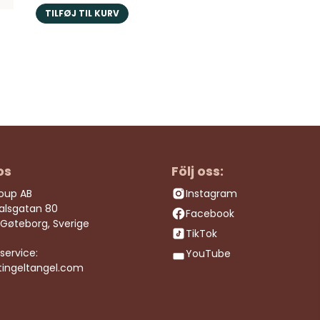
TILFØJ TIL KURV
os
Följ oss:
roup AB
Instagram
dalsgatan 80
Facebook
 Gøteborg, Sverige
TikTok
service:
YouTube
tingeltangel.com