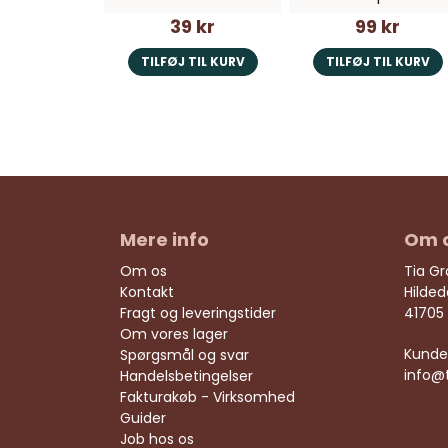
39 kr
99 kr
TILFØJ TIL KURV
TILFØJ TIL KURV
Mere info
Om 
Om os
Tia G
Kontakt
Hilde
Fragt og leveringstider
41705
Om vores lager
Kunde
Spørgsmål og svar
info@
Handelsbetingelser
Fakturakøb - Virksomhed
Guider
Job hos os