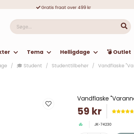
Gratis fragt over 499 kr
10 000-vis af tilfredse kunder
Søge...
kter
Tema
Helligdage
💣 Outlet
age
🎓 Student
Studenttilbehør
Vandflaske "Va
Vandflaske "Varann
59 kr
JK-74230