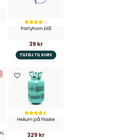
Katarina
Hur fungerar den flaska
for 1 år siden
Forretningen svarede
Wictoria
Om du menar hur man fyl
upp.
for 1 år siden
Partyhorn blå
Rolig grej till en student
39 kr
Josefin
for 1 år siden
TILFØJ TIL KURV
Snygg samt mkt snabb le
Cecilia
for 1 år siden
Rolig flaska till studenten
materialet och trodde den 
på bilden antydde det, me
Leila
for 1 år siden
Helium på Flaske
n,
329 kr