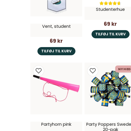
Studenterhue
69 kr
Vent, student
TILFØJ TIL KURV
69 kr
TILFØJ TIL KURV
NYHED
Partyhorn pink
Party Poppers Swede
20-pak