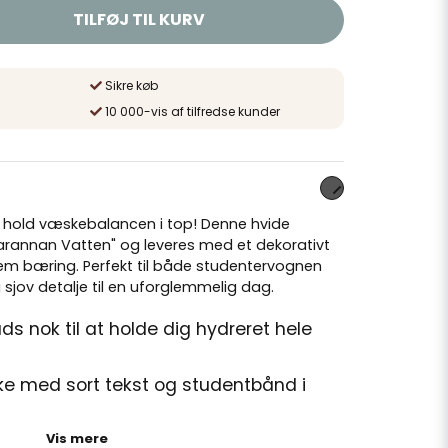
TILFØJ TIL KURV
Sikre køb
10 000-vis af tilfredse kunder
g hold væskebalancen i top! Denne hvide
arannan Vatten" og leveres med et dekorativt
em bæring. Perfekt til både studentervognen
 sjov detalje til en uforglemmelig dag.
ds nok til at holde dig hydreret hele
ke med sort tekst og studentbånd i
Vis mere
rt plast med et stilrent metal låg