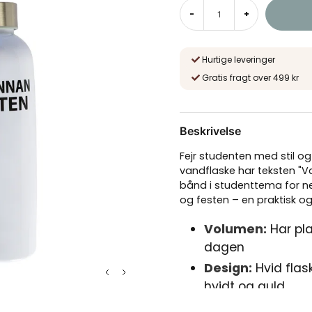
-
+
Hurtige leveringer
Gratis fragt over 499 kr
Beskrivelse
Fejr studenten med stil o
vandflaske har teksten "V
bånd i studenttema for n
og festen – en praktisk og
Volumen:
Har pla
dagen
Design:
Hvid flas
hvidt og guld
Materiale:
Holdba