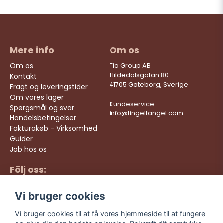
Mere info
Om os
Om os
Tia Group AB
Hildedalsgatan 80
Kontakt
41705 Gøteborg, Sverige
Fragt og leveringstider
Om vores lager
Kundeservice:
Spørgsmål og svar
info@tingeltangel.com
Handelsbetingelser
Fakturakøb - Virksomhed
Guider
Job hos os
Följ oss:
Hurtige leveringer
Instagram
Sikre køb
Vi bruger cookies
Facebook
Gratis fragt over 499
kr
TikTok
Vi bruger cookies til at få vores hjemmeside til at fungere