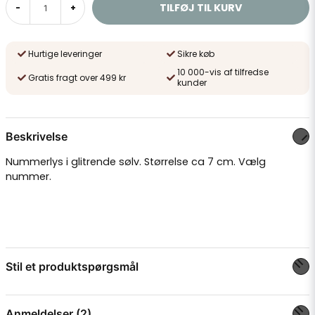
TILFØJ TIL KURV
-
+
Hurtige leveringer
Sikre køb
10 000-vis af tilfredse
Gratis fragt over 499 kr
kunder
Beskrivelse
Nummerlys i glitrende sølv. Størrelse ca 7 cm. Vælg
nummer.
Stil et produktspørgsmål
question
Spørg os om noget om dette produkt...
Anmeldelser (2)