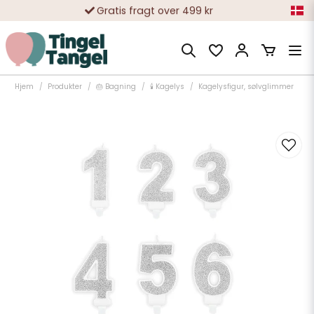
Gratis fragt over 499 kr
10 000-vis af tilfredse kunder
Hjem
Produkter
🎂 Bagning
🕯️ Kagelys
Kagelysfigur, sølvglimmer