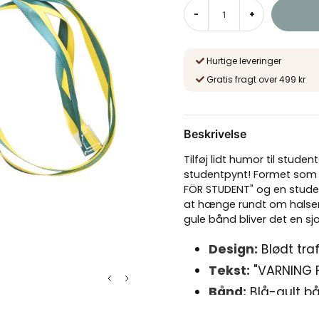
-
+
Hurtige leveringer
Gratis fragt over 499 kr
Beskrivelse
Tilføj lidt humor til stud
studentpynt! Formet som e
FÖR STUDENT" og en studen
at hænge rundt om halsen
gule bånd bliver det en s
Design:
Blødt tra
Tekst:
"VARNING 
Bånd:
Blå-gult b
Størrelse:
Højde 