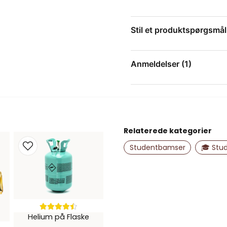
Materiale:
Blødt 
Stil et produktspørgsmål
En perfekt og humoristisk
et smil!
question
Spørg os om noget om 
Anmeldelser (1)
Jenny
for 1 år siden
name
Navn
Relaterede kategorier
Studentbamser
🎓 Stu
Ja, du kan offent
Helium på Flaske