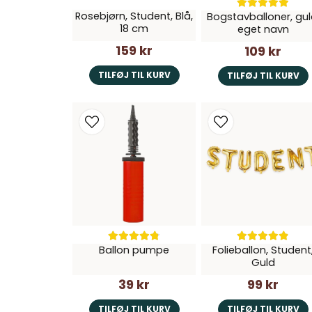
Rosebjørn, Student, Blå,
Bogstavballoner, gul
18 cm
eget navn
159 kr
109 kr
TILFØJ TIL KURV
TILFØJ TIL KURV
Ballon pumpe
Folieballon, Student
Guld
39 kr
99 kr
TILFØJ TIL KURV
TILFØJ TIL KURV