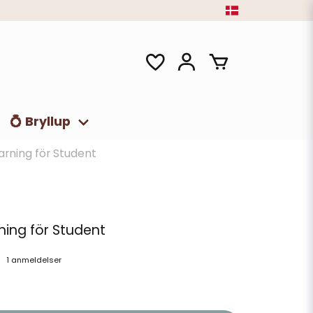
💍 Bryllup
arning för Student
ning för Student
1 anmeldelser