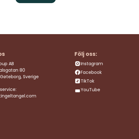
os
Följ oss:
roup AB
Instagram
dalsgatan 80
Facebook
 Gøteborg, Sverige
TikTok
service:
YouTube
tingeltangel.com