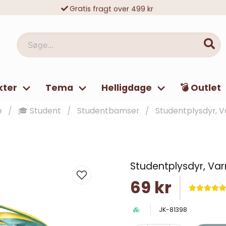
Gratis fragt over 499 kr
10 000-vis af tilfredse kunder
Søge...
kter
Tema
Helligdage
💣 Outlet
e
🎓 Student
Studentbamser
Studentplysdyr, V
Studentplysdyr, Var
69 kr
JK-81398