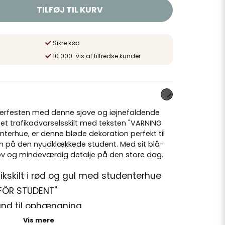
TILFØJ TIL KURV
Sikre køb
10 000-vis af tilfredse kunder
enterfesten med denne sjove og iøjnefaldende
t trafikadvarselsskilt med teksten "VARNING
terhue, er denne bløde dekoration perfekt til
 på den nyudklækkede student. Med sit blå-
jov og mindeværdig detalje på den store dag.
fikskilt i rød og gul med studenterhue
FÖR STUDENT"
ånd til ophængning
9,7 cm, bredde 12,5 cm, dybde 3,4 cm
Vis mere