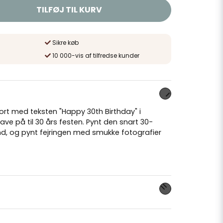
TILFØJ TIL KURV
Sikre køb
10 000-vis af tilfredse kunder
sort med teksten "Happy 30th Birthday" i
have på til 30 års festen. Pynt den snart 30-
d, og pynt fejringen med smukke fotografier
dette produkt...