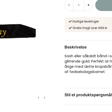
-
+
Hurtige leveringer
Gratis fragt over 499 kr
Beskrivelse
Sash eller såkaldt bånd i 
glitrende guld. Perfekt at 
årige med dette kropsbån
af fødselsdagsbarnet.
Stil et produktspørgsmål
question
Spørg os om noget om 