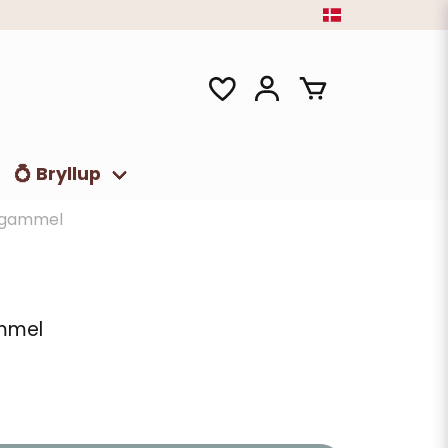
💍 Bryllup
r gammel
ammel