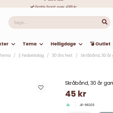
Gratis fragt over 499 kr
10 000-vis af tilfredse kunder
Søge...
kter
Tema
Helligdage
💣 Outlet
Tema
🍾 Fødselsdag
30 års fest
Skråbånd, 30 å
Skråbånd, 30 år g
45 kr
JK-96203