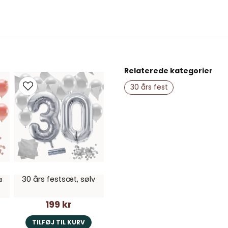
name
Navn
Relaterede kategorier
30 års fest
Ja, du kan offent
30 års festsæt, sølv
a
199 kr
TILFØJ TIL KURV