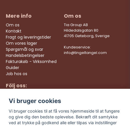
Mere info
Om os
Om os
Tia Group AB
Hildedalsgatan 80
Kontakt
41705 Gøteborg, Sverige
Fragt og leveringstider
Om vores lager
Kundeservice:
Spørgsmål og svar
info@tingeltangel.com
Handelsbetingelser
Fakturakøb - Virksomhed
Guider
Job hos os
Följ oss:
Hurtige leveringer
Instagram
Sikre køb
Vi bruger cookies
Facebook
Gratis fragt over 499
kr
TikTok
Vi bruger cookies til at få vores hjemmeside til at fungere
og give dig den bedste oplevelse. Bekræft dit samtykke
YouTube
ved at trykke på godkend alle eller tilpas via indstillinger