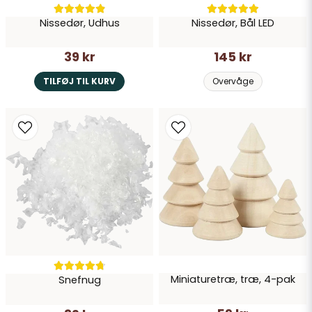
Nissedør, Udhus
Nissedør, Bål LED
39 kr
145 kr
TILFØJ TIL KURV
Overvåge
Miniaturetræ, træ, 4-pak
Snefnug