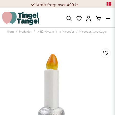
Gratis fragt over 499 kr
10 000-vis af tilfredse kunder
Hjem
Produkter
📌 Håndværk
🚪 Nissedør
Nissedør, Lysestage