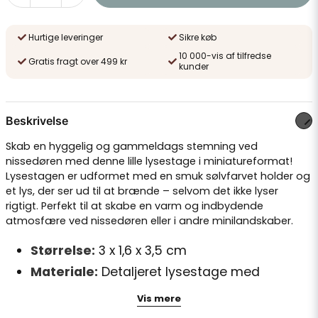
Hurtige leveringer
Sikre køb
10 000-vis af tilfredse
Gratis fragt over 499 kr
kunder
Beskrivelse
Skab en hyggelig og gammeldags stemning ved
nissedøren med denne lille lysestage i miniatureformat!
Lysestagen er udformet med en smuk sølvfarvet holder og
et lys, der ser ud til at brænde – selvom det ikke lyser
rigtigt. Perfekt til at skabe en varm og indbydende
atmosfære ved nissedøren eller i andre minilandskaber.
Størrelse:
3 x 1,6 x 3,5 cm
Materiale:
Detaljeret lysestage med
sølvfinish
Vis mere
Lyser ikke rigtigt
– kun dekorativ