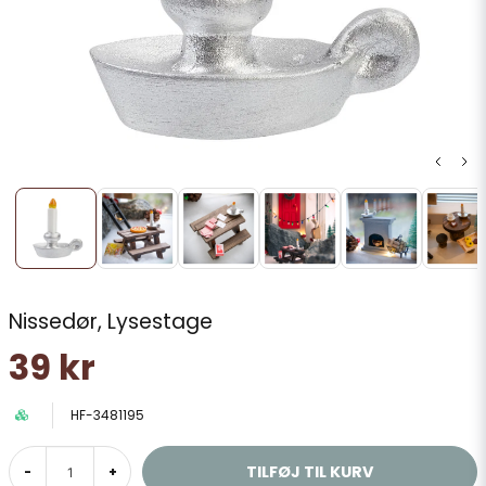
Nissedør, Lysestage
39 kr
HF-3481195
TILFØJ TIL KURV
-
+