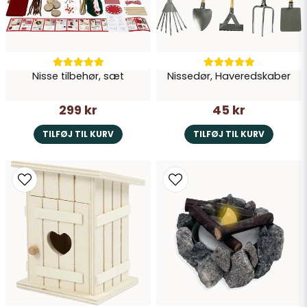
Nisse tilbehør, sæt
Nissedør, Haveredskaber
Send spørgsmål
299 kr
45 kr
TILFØJ TIL KURV
TILFØJ TIL KURV