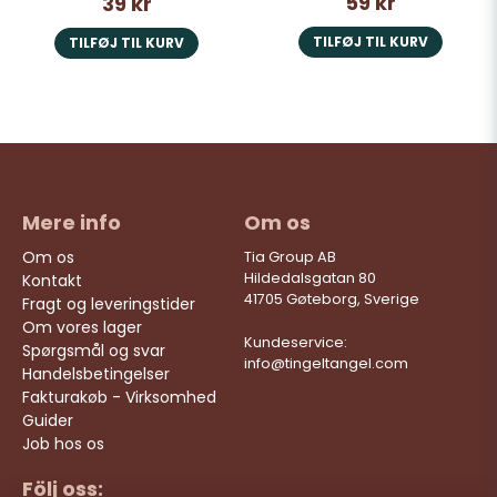
59 kr
39 kr
TILFØJ TIL KURV
TILFØJ TIL KURV
Mere info
Om os
Om os
Tia Group AB
Hildedalsgatan 80
Kontakt
41705 Gøteborg, Sverige
Fragt og leveringstider
Om vores lager
Kundeservice:
Spørgsmål og svar
info@tingeltangel.com
Handelsbetingelser
Fakturakøb - Virksomhed
Guider
Job hos os
Följ oss: