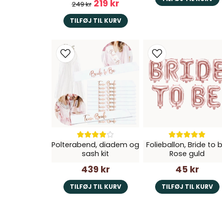
219 kr
249 kr
TILFØJ TIL KURV
Polterabend, diadem og
Folieballon, Bride to b
sash kit
Rose guld
439 kr
45 kr
TILFØJ TIL KURV
TILFØJ TIL KURV