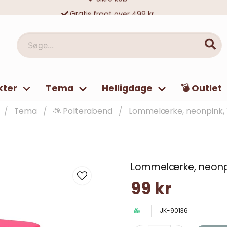
Gratis fragt over 499 kr
10 000-vis af tilfredse kunder
Søge...
kter
Tema
Helligdage
💣 Outlet
Tema
👰 Polterabend
Lommelærke, neonpink, 1
Lommelærke, neonpi
99 kr
JK-90136