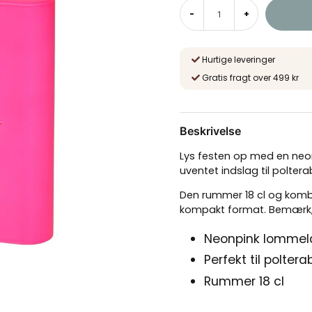
-
+
Hurtige leveringer
Gratis fragt over 499 kr
Beskrivelse
Lys festen op med en neon
uventet indslag til polter
Den rummer 18 cl og kombi
kompakt format. Bemærk, at
Neonpink lommelæ
Perfekt til polte
Rummer 18 cl
Fremstillet i rust