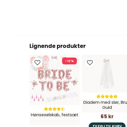
Lignende produkter
-12%
Diadem med slør, Bru
Guld
Hønseselskab, festsæt
65 kr
TILFØJ TIL KURV