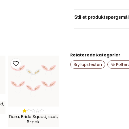
Kompakt og nem 
En farverig detalje, der giv
Stil et produktspørgsmål
question
Spørg os om noget om 
Relaterede kategorier
name
Navn
Bryllupsfesten
👰 Polte
Ja, du kan offent
d,
Tiara, Bride Squad, sæt,
6-pak