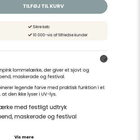
TILFØJ TIL KURV
Sikre køb
10 000-vis af tilfredse kunder
pink lommelærke, der giver et sjovt og
abend, maskerade og festival.
nerer legende farve med praktisk funktion i et
 den ikke lyser i UV-lys.
rke med festligt udtryk
rabend, maskerade og festival
frit stål, ABS og gummi
Vis mere