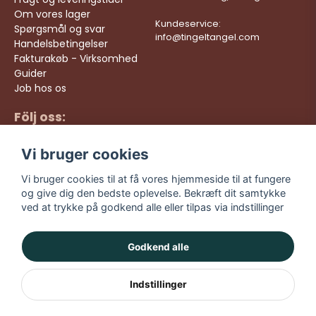
Om vores lager
Kundeservice:
Spørgsmål og svar
info@tingeltangel.com
Handelsbetingelser
Fakturakøb - Virksomhed
Guider
Job hos os
Följ oss:
Hurtige leveringer
Instagram
Sikre køb
Vi bruger cookies
Facebook
Gratis fragt over 499
kr
TikTok
Vi bruger cookies til at få vores hjemmeside til at fungere
og give dig den bedste oplevelse. Bekræft dit samtykke
YouTube
ved at trykke på godkend alle eller tilpas via indstillinger
Godkend alle
Indstillinger