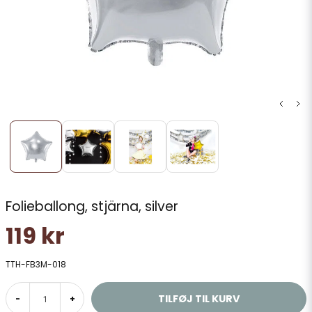
Folieballong, stjärna, silver
119 kr
TTH-FB3M-018
TILFØJ TIL KURV
-
+