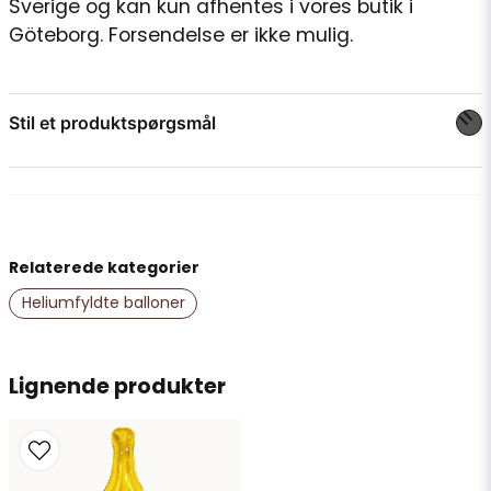
Sverige og kan kun afhentes i vores butik i
Göteborg. Forsendelse er ikke mulig.
Stil et produktspørgsmål
question
Spørg os om noget om dette produkt...
Relaterede kategorier
name
Navn
Heliumfyldte balloner
email
Lignende produkter
E-mailadresse