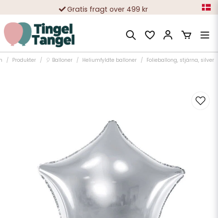
Gratis fragt over 499 kr
10 000-vis af tilfredse kunder
m
Produkter
🎈 Balloner
Heliumfyldte balloner
Folieballong, stjärna, silver