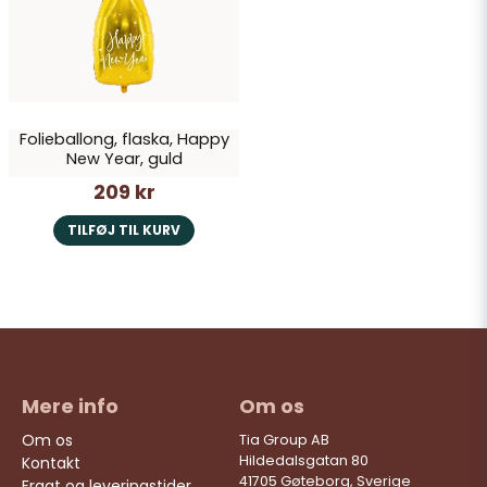
Ja, du kan offentliggøre mit spørgsmål
Folieballong, flaska, Happy
New Year, guld
209 kr
Send spørgsmål
TILFØJ TIL KURV
Mere info
Om os
Om os
Tia Group AB
Hildedalsgatan 80
Kontakt
41705 Gøteborg, Sverige
Fragt og leveringstider