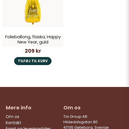
Ja, du kan offentliggøre mit spørgsmål
Folieballong, flaska, Happy
New Year, guld
209 kr
Send spørgsmål
TILFØJ TIL KURV
Mere info
Om os
Om os
Tia Group AB
Hildedalsgatan 80
Kontakt
41705 Gøteborg, Sverige
Fragt og leveringstider