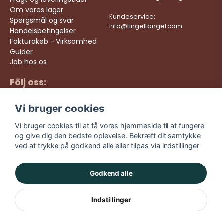
Om vores lager
Kundeservice:
Spørgsmål og svar
info@tingeltangel.com
Handelsbetingelser
Fakturakøb - Virksomhed
Guider
Job hos os
Följ oss:
Hurtige leveringer
Instagram
Sikre køb
Vi bruger cookies
Facebook
Gratis fragt over 499
kr
TikTok
Vi bruger cookies til at få vores hjemmeside til at fungere
og give dig den bedste oplevelse. Bekræft dit samtykke
YouTube
ved at trykke på godkend alle eller tilpas via indstillinger
Godkend alle
Indstillinger