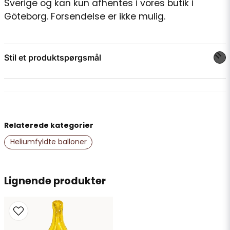
Sverige og kan kun afhentes i vores butik i
Göteborg. Forsendelse er ikke mulig.
Stil et produktspørgsmål
question
Spørg os om noget om dette produkt...
Relaterede kategorier
name
Navn
Heliumfyldte balloner
email
Lignende produkter
E-mailadresse