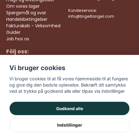
Om vores lager
Kundeservice:
Spørgsmål og svar
info@tingeltangel.com
Handelsbetingelser
Fakturakøb - Virksomhed
Guider
Job hos os
Följ oss:
Hurtige leveringer
Instagram
Sikre køb
Vi bruger cookies
Facebook
Gratis fragt over 499
kr
TikTok
Vi bruger cookies til at få vores hjemmeside til at fungere
og give dig den bedste oplevelse. Bekræft dit samtykke
YouTube
ved at trykke på godkend alle eller tilpas via indstillinger
Godkend alle
Indstillinger