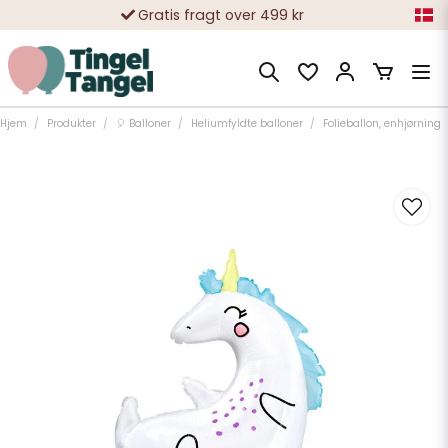
Gratis fragt over 499 kr
10 000-vis af tilfredse kunder
Hjem
Produkter
🎈 Balloner
Heliumfyldte balloner
Folieballon, enhjørning