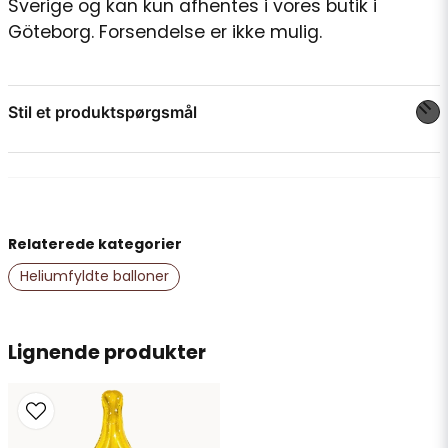
Sverige og kan kun afhentes i vores butik i
Göteborg. Forsendelse er ikke mulig.
Stil et produktspørgsmål
question
Spørg os om noget om dette produkt...
Relaterede kategorier
name
Navn
Heliumfyldte balloner
email
Lignende produkter
E-mailadresse