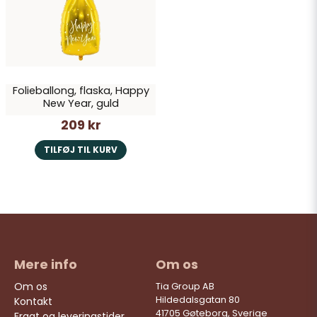
Ja, du kan offentliggøre mit spørgsmål
Folieballong, flaska, Happy
New Year, guld
209 kr
Send spørgsmål
TILFØJ TIL KURV
Mere info
Om os
Om os
Tia Group AB
Hildedalsgatan 80
Kontakt
41705 Gøteborg, Sverige
Fragt og leveringstider