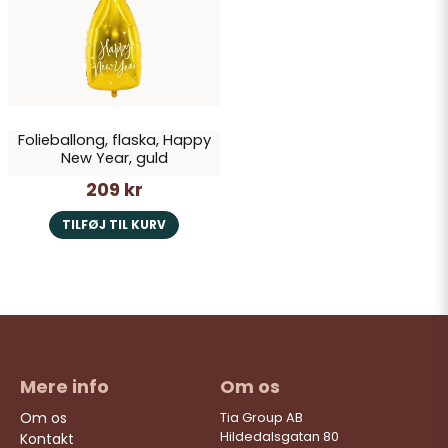
Ja, du kan offentliggøre mit spørgsmål
Folieballong, flaska, Happy
New Year, guld
209 kr
Send spørgsmål
TILFØJ TIL KURV
Mere info
Om os
Om os
Tia Group AB
Hildedalsgatan 80
Kontakt