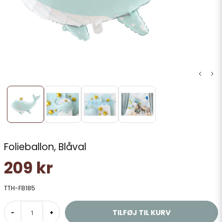
Folieballon, Blåval
209 kr
TTH-FB185
TILFØJ TIL KURV
-
+