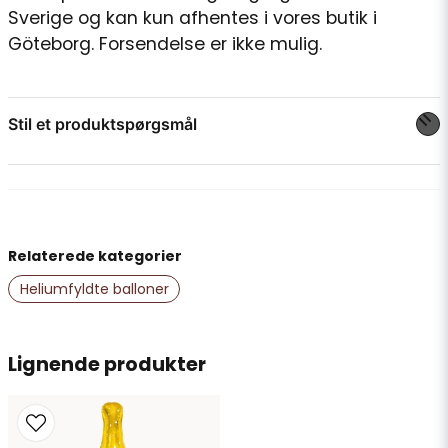
Sverige og kan kun afhentes i vores butik i
Göteborg. Forsendelse er ikke mulig.
Stil et produktspørgsmål
question
Spørg os om noget om dette produkt...
Relaterede kategorier
name
Navn
Heliumfyldte balloner
email
Lignende produkter
E-mailadresse