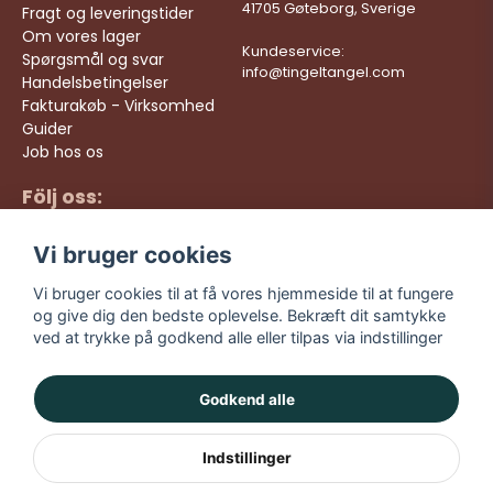
41705 Gøteborg, Sverige
Fragt og leveringstider
Om vores lager
Kundeservice:
Spørgsmål og svar
info@tingeltangel.com
Handelsbetingelser
Fakturakøb - Virksomhed
Guider
Job hos os
Följ oss:
Hurtige leveringer
Instagram
Sikre køb
Vi bruger cookies
Facebook
Gratis fragt over 499
kr
TikTok
Vi bruger cookies til at få vores hjemmeside til at fungere
og give dig den bedste oplevelse. Bekræft dit samtykke
YouTube
ved at trykke på godkend alle eller tilpas via indstillinger
Godkend alle
Indstillinger