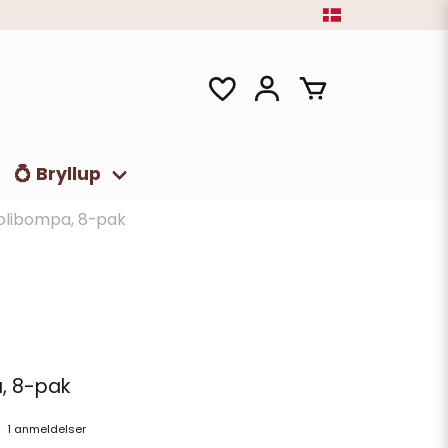
💍 Bryllup
Bolibompa, 8-pak
a, 8-pak
1 anmeldelser