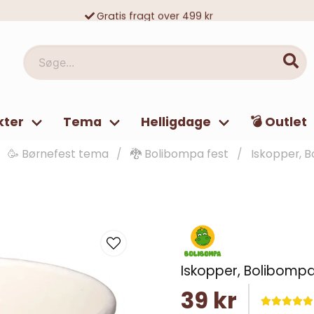
Gratis fragt over 499 kr
10 000-vis af tilfredse kunder
Søge...
kter
Tema
Helligdage
💣 Outlet
🥳 Børnefest tema
🐉 Bolibompa fest
Iskopper, 
Iskopper, Bolibomp
39 kr