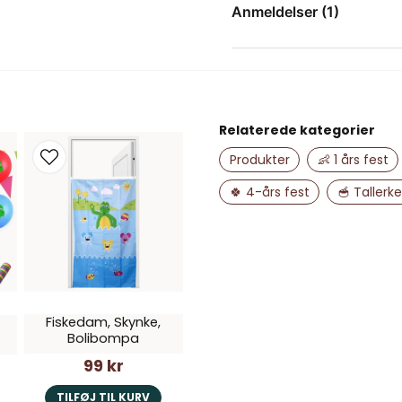
Spørg os om noget om 
Anmeldelser (1)
Annelie
for 2 måneder siden
name
Navn
Relaterede kategorier
Produkter
👶 1 års fest
Ja, du kan offent
🍀 4-års fest
🥣 Tallerk
Fiskedam, Skynke,
Bolibompa
99 kr
TILFØJ TIL KURV