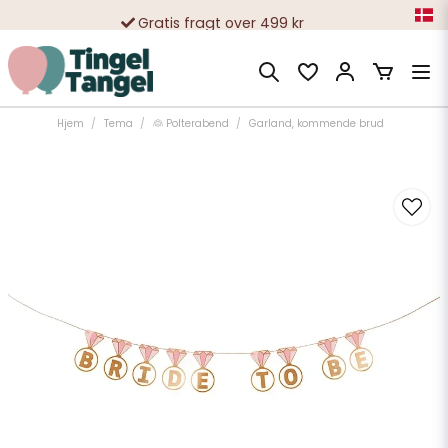
Gratis fragt over 499 kr
10 000-vis af tilfredse kunder
Hjem
Tema
👰 Polterabend
Garland, kommende brud