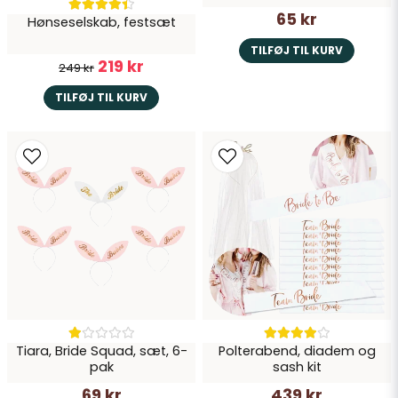
65 kr
Hønseselskab, festsæt
Send spørgsmål
TILFØJ TIL KURV
219 kr
249 kr
TILFØJ TIL KURV
Tiara, Bride Squad, sæt, 6-
Polterabend, diadem og
pak
sash kit
69 kr
439 kr