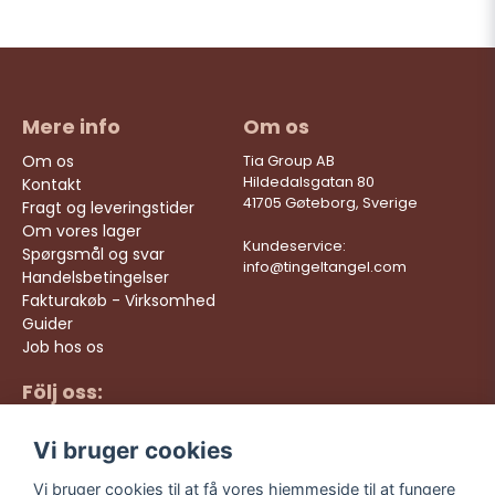
Mere info
Om os
Om os
Tia Group AB
Hildedalsgatan 80
Kontakt
41705 Gøteborg, Sverige
Fragt og leveringstider
Om vores lager
Kundeservice:
Spørgsmål og svar
info@tingeltangel.com
Handelsbetingelser
Fakturakøb - Virksomhed
Guider
Job hos os
Följ oss:
Hurtige leveringer
Instagram
Sikre køb
Vi bruger cookies
Facebook
Gratis fragt over 499
kr
TikTok
Vi bruger cookies til at få vores hjemmeside til at fungere