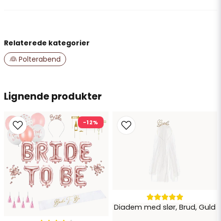
question
Spørg os om noget om dette produkt...
Relaterede kategorier
name
Navn
👰 Polterabend
email
Lignende produkter
E-mailadresse
-12%
Ja, du kan offentliggøre mit spørgsmål
Diadem med slør, Brud, Guld