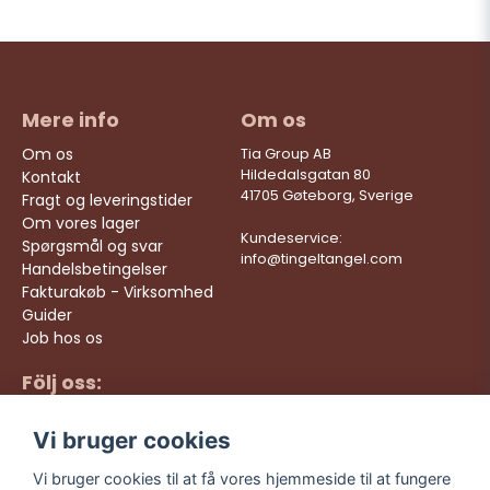
Mere info
Om os
Om os
Tia Group AB
Hildedalsgatan 80
Kontakt
41705 Gøteborg, Sverige
Fragt og leveringstider
Om vores lager
Kundeservice:
Spørgsmål og svar
info@tingeltangel.com
Handelsbetingelser
Fakturakøb - Virksomhed
Guider
Job hos os
Följ oss:
Hurtige leveringer
Instagram
Sikre køb
Vi bruger cookies
Facebook
Gratis fragt over 499
kr
TikTok
Vi bruger cookies til at få vores hjemmeside til at fungere