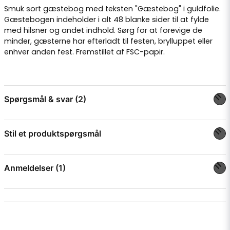
Smuk sort gæstebog med teksten "Gæstebog" i guldfolie.
Gæstebogen indeholder i alt 48 blanke sider til at fylde
med hilsner og andet indhold. Sørg for at forevige de
minder, gæsterne har efterladt til festen, brylluppet eller
enhver anden fest. Fremstillet af FSC-papir.
Spørgsmål & svar (2)
Stil et produktspørgsmål
Maria spurgte
for 3 måneder siden
Antal sidor
question
Spørg os om noget om dette produkt...
Forretningen svarede
Anmeldelser (1)
48 sidor (24 blad)
Anonym
Linda spurgte
for 1 år siden
for 2 år siden
name
Mått på boken?
Navn
Snabb leverans och mycket nöjd med