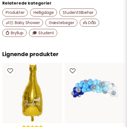
produkten.
Forretningen svarede
Relaterede kategorier
Mått: ca 21 x 21 cm
Produkter
Helligdage
Studenttilbehør
email
E-mailadresse
👶🏻 Baby Shower
Gæstebøger
👼 Dåb
💍 Bryllup
🎓 Student
Ja, du kan offentliggøre mit spørgsmål
Lignende produkter
Send spørgsmål