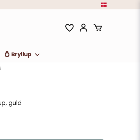
💍 Bryllup
d
lup, guld