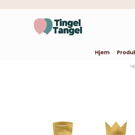
Hjem
Produ
H