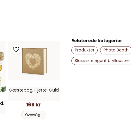
question
Spørg os om noget om 
name
Navn
Relaterede kategorier
Produkter
Photo Booth
Klassisk elegant bryllupste
Ja, du kan offent
Gæstebog, Hjerte, Guld
d,
169 kr
Overvåge