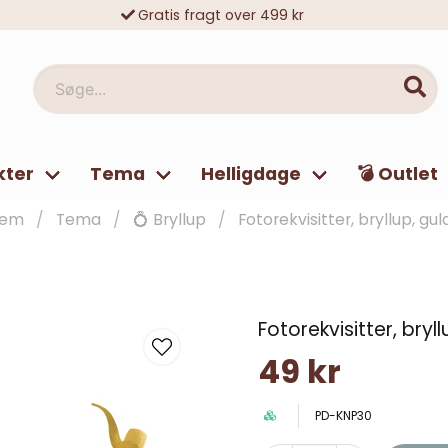
Gratis fragt over 499 kr
10 000-vis af tilfredse kunder
Søge...
kter
Tema
Helligdage
💣 Outlet
jem
Tema
💍 Bryllup
Fotorekvisitter, bryllup, gul
Fotorekvisitter, bryl
49 kr
PD-KNP30