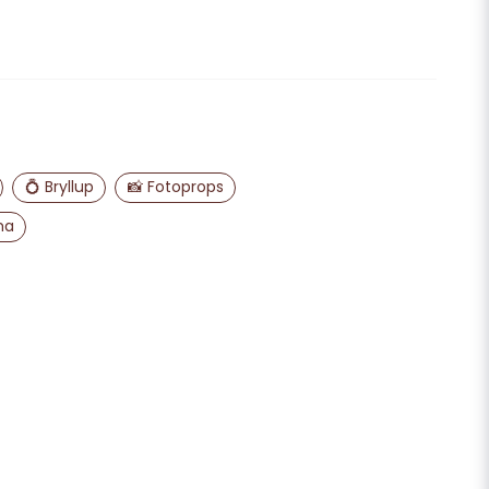
dette produkt...
email
E-mailadresse
💍 Bryllup
📸 Fotoprops
ma
liggøre mit spørgsmål
Send spørgsmål