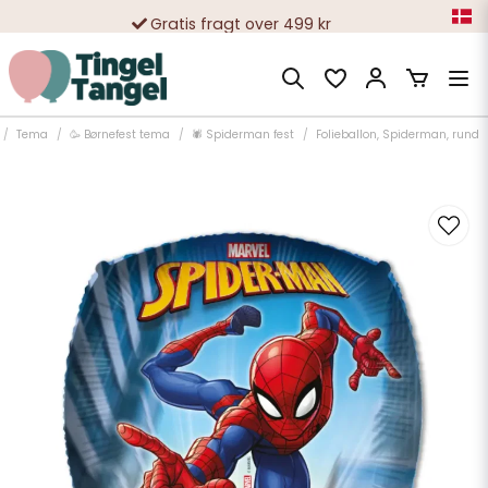
Gratis fragt over 499 kr
10 000-vis af tilfredse kunder
Tema
🥳 Børnefest tema
🕷️ Spiderman fest
Folieballon, Spiderman, rund