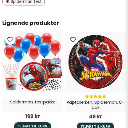
Navn
🕷️ Spiderman fest
email
Lignende produkter
E-mailadresse
Ja, du kan offentliggøre mit spørgsmål
Spiderman, festpakke
Paptallerken, Spiderman, 8-
Send spørgsmål
pak
199 kr
49 kr
TILFØJ TIL KURV
TILFØJ TIL KURV