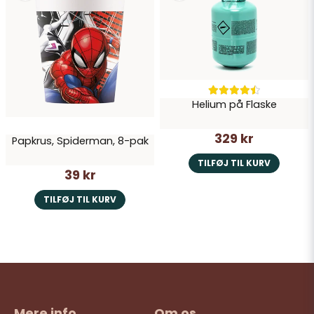
Helium på Flaske
329 kr
Papkrus, Spiderman, 8-pak
TILFØJ TIL KURV
39 kr
TILFØJ TIL KURV
Mere info
Om os