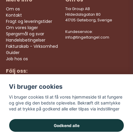
Om os
Tia Group AB
Hildedalsgatan 80
Kontakt
41705 Gøteborg, Sverige
Fragt og leveringstider
Om vores lager
Kundeservice:
Spørgsmål og svar
info@tingeltangel.com
Handelsbetingelser
Fakturakøb - Virksomhed
Guider
Job hos os
Följ oss:
Hurtige leveringer
Instagram
Sikre køb
Vi bruger cookies
Facebook
Gratis fragt over 499
kr
TikTok
Vi bruger cookies til at få vores hjemmeside til at fungere
og give dig den bedste oplevelse. Bekræft dit samtykke
YouTube
ved at trykke på godkend alle eller tilpas via indstillinger
Godkend alle