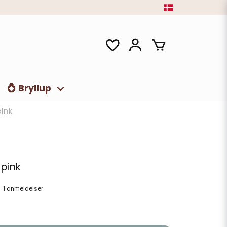
💍 Bryllup
pink
, pink
1 anmeldelser