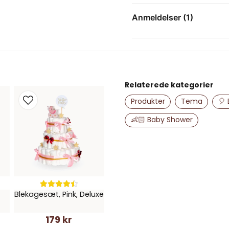
question
Spørg os om noget om 
Anmeldelser (1)
Irén
for 1 år siden
name
Navn
Relaterede kategorier
Produkter
Tema
🎈 
Ja, du kan offent
👶🏻 Baby Shower
Blekagesæt, Pink, Deluxe
179 kr