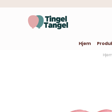
Hjem
Produ
Hje