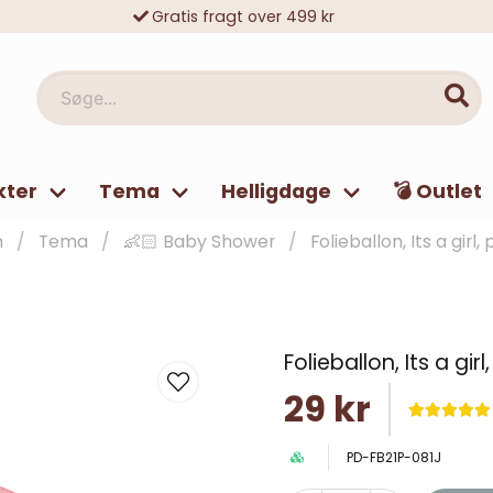
Gratis fragt over 499 kr
10 000-vis af tilfredse kunder
Søge...
kter
Tema
Helligdage
💣 Outlet
m
Tema
👶🏻 Baby Shower
Folieballon, Its a girl, 
Folieballon, Its a girl
29 kr
PD-FB21P-081J