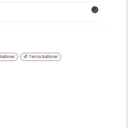
dette produkt...
email
E-mailadresse
Balloner
🌈 Tema balloner
liggøre mit spørgsmål
Send spørgsmål