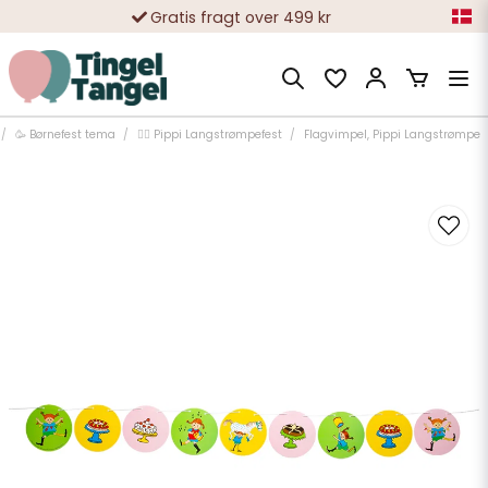
Gratis fragt over 499 kr
10 000-vis af tilfredse kunder
🥳 Børnefest tema
🏋️‍♀️ Pippi Langstrømpefest
Flagvimpel, Pippi Langstrømpe