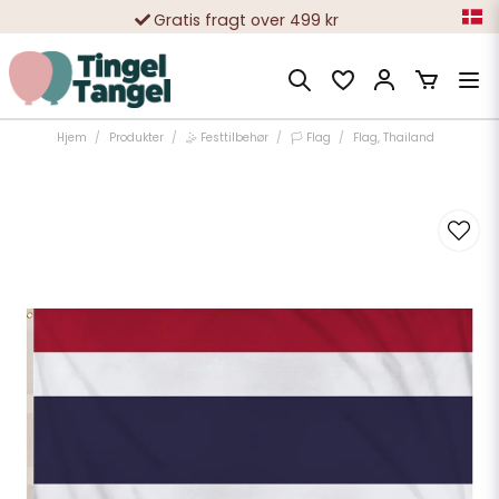
Gratis fragt over 499 kr
10 000-vis af tilfredse kunder
Hjem
Produkter
🤹 Festtilbehør
🏳️ Flag
Flag, Thailand