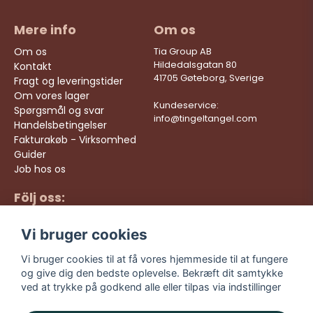
Mere info
Om os
Om os
Tia Group AB
Hildedalsgatan 80
Kontakt
41705 Gøteborg, Sverige
Fragt og leveringstider
Om vores lager
Kundeservice:
Spørgsmål og svar
info@tingeltangel.com
Handelsbetingelser
Fakturakøb - Virksomhed
Guider
Job hos os
Följ oss:
Hurtige leveringer
Instagram
Sikre køb
Vi bruger cookies
Facebook
Gratis fragt over 499
kr
TikTok
Vi bruger cookies til at få vores hjemmeside til at fungere
og give dig den bedste oplevelse. Bekræft dit samtykke
YouTube
ved at trykke på godkend alle eller tilpas via indstillinger