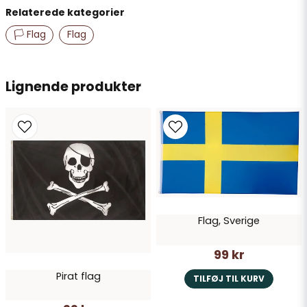
Relaterede kategorier
name
Navn
🏳️ Flag
Flag
email
Lignende produkter
E-mailadresse
Ja, du kan offentliggøre mit spørgsmål
Flag, Sverige
99 kr
Pirat flag
TILFØJ TIL KURV
Send spørgsmål