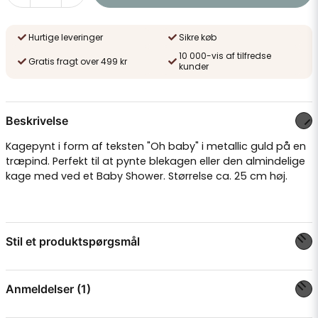
Hurtige leveringer
Sikre køb
10 000-vis af tilfredse
Gratis fragt over 499 kr
kunder
Beskrivelse
Kagepynt i form af teksten "Oh baby" i metallic guld på en
træpind. Perfekt til at pynte blekagen eller den almindelige
kage med ved et Baby Shower. Størrelse ca. 25 cm høj.
Stil et produktspørgsmål
question
Spørg os om noget om dette produkt...
Anmeldelser (1)