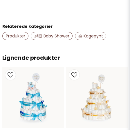
Angelica
for 6 måneder siden
name
Navn
Relaterede kategorier
Produkter
👶🏻 Baby Shower
🍰 Kagepynt
email
E-mailadresse
Lignende produkter
Ja, du kan offentliggøre mit spørgsmål
Send spørgsmål