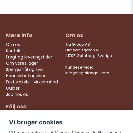
Mere info
Om os
Om os
Tia Group AB
Hildedalsgatan 80
Kontakt
41705 Gøteborg, Sverige
Fragt og leveringstider
Om vores lager
Kundeservice:
Spørgsmål og svar
info@tingeltangel.com
Handelsbetingelser
Fakturakøb - Virksomhed
Guider
Job hos os
Följ oss:
Hurtige leveringer
Instagram
Sikre køb
Vi bruger cookies
Facebook
Gratis fragt over 499
kr
TikTok
Vi bruger cookies til at få vores hjemmeside til at fungere