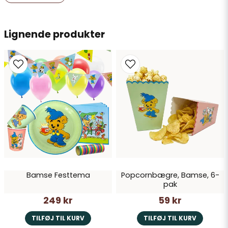
E-mailadresse
Lignende produkter
Ja, du kan offentliggøre mit spørgsmål
Send spørgsmål
Bamse Festtema
Popcornbægre, Bamse, 6-
pak
249 kr
59 kr
TILFØJ TIL KURV
TILFØJ TIL KURV