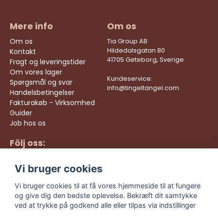
Mere info
Om os
Om os
Tia Group AB
Hildedalsgatan 80
Kontakt
41705 Gøteborg, Sverige
Fragt og leveringstider
Om vores lager
Kundeservice:
Spørgsmål og svar
info@tingeltangel.com
Handelsbetingelser
Fakturakøb - Virksomhed
Guider
Job hos os
Följ oss:
Hurtige leveringer
Instagram
Sikre køb
Vi bruger cookies
Facebook
Gratis fragt over 499
kr
TikTok
Vi bruger cookies til at få vores hjemmeside til at fungere
og give dig den bedste oplevelse. Bekræft dit samtykke
YouTube
ved at trykke på godkend alle eller tilpas via indstillinger