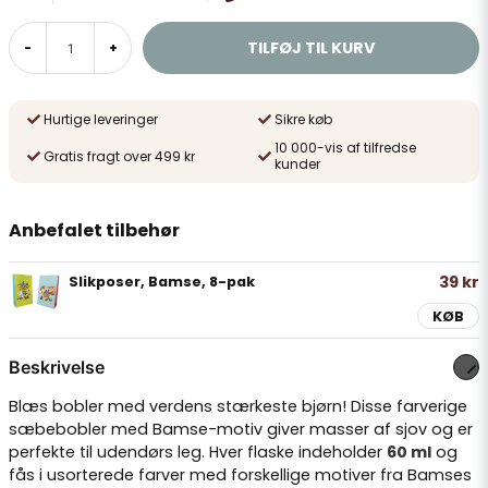
TILFØJ TIL KURV
-
+
Hurtige leveringer
Sikre køb
10 000-vis af tilfredse
Gratis fragt over 499 kr
kunder
Anbefalet tilbehør
39 kr
Slikposer, Bamse, 8-pak
KØB
Beskrivelse
Blæs bobler med verdens stærkeste bjørn! Disse farverige
sæbebobler med Bamse-motiv giver masser af sjov og er
perfekte til udendørs leg. Hver flaske indeholder
60 ml
og
fås i usorterede farver med forskellige motiver fra Bamses