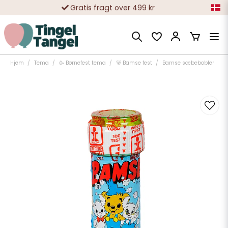
Gratis fragt over 499 kr
10 000-vis af tilfredse kunder
Hjem
Tema
🥳 Børnefest tema
🐻 Bamse fest
Bamse sæbebobler