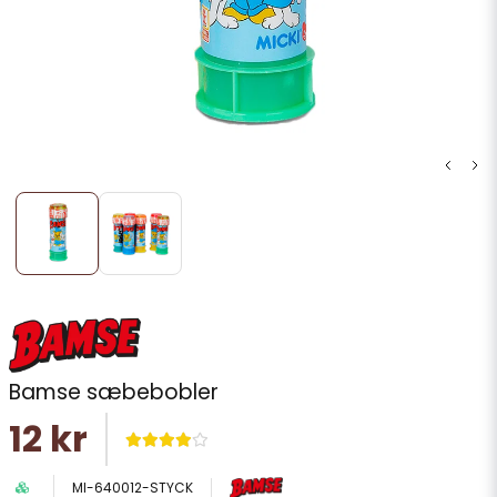
Bamse sæbebobler
12 kr
MI-640012-STYCK