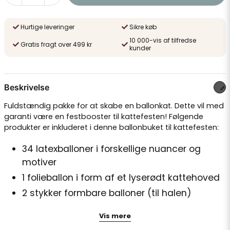
Hurtige leveringer
Sikre køb
10 000-vis af tilfredse
Gratis fragt over 499 kr
kunder
Beskrivelse
Fuldstændig pakke for at skabe en ballonkat. Dette vil med
garanti være en festbooster til kattefesten! Følgende
produkter er inkluderet i denne ballonbuket til kattefesten:
34 latexballoner i forskellige nuancer og
motiver
1 folieballon i form af et lyserødt kattehoved
2 stykker formbare balloner (til halen)
1 stykke halm
Vis mere
24 stykker tape