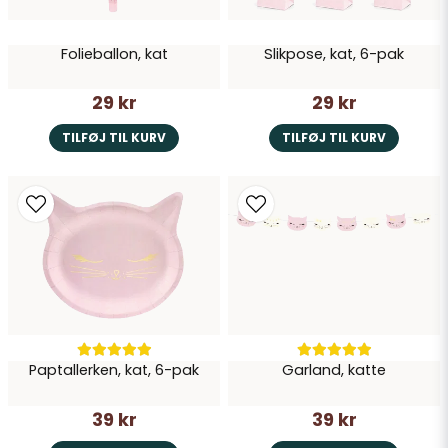
Folieballon, kat
Slikpose, kat, 6-pak
29 kr
29 kr
TILFØJ TIL KURV
TILFØJ TIL KURV
Paptallerken, kat, 6-pak
Garland, katte
39 kr
39 kr