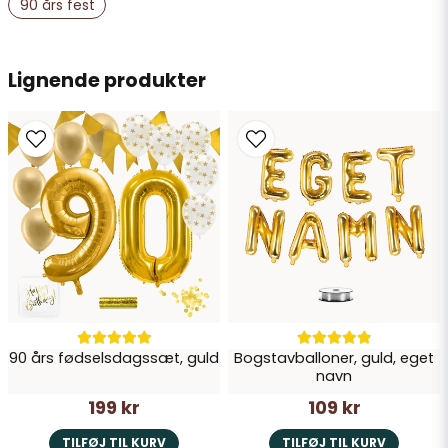
Navn
90 års fest
email
Lignende produkter
E-mailadresse
Ja, du kan offentliggøre mit spørgsmål
90 års fødselsdagssæt, guld
Bogstavballoner, guld, eget
Send spørgsmål
navn
199 kr
109 kr
TILFØJ TIL KURV
TILFØJ TIL KURV