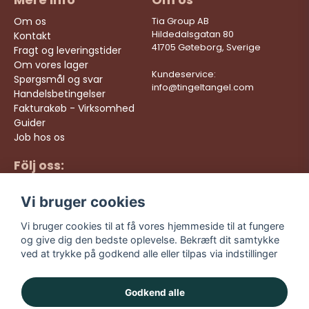
Om os
Tia Group AB
Hildedalsgatan 80
Kontakt
41705 Gøteborg, Sverige
Fragt og leveringstider
Om vores lager
Kundeservice:
Spørgsmål og svar
info@tingeltangel.com
Handelsbetingelser
Fakturakøb - Virksomhed
Guider
Job hos os
Följ oss:
Hurtige leveringer
Instagram
Sikre køb
Vi bruger cookies
Facebook
Gratis fragt over 499
kr
TikTok
Vi bruger cookies til at få vores hjemmeside til at fungere
og give dig den bedste oplevelse. Bekræft dit samtykke
YouTube
ved at trykke på godkend alle eller tilpas via indstillinger
Godkend alle